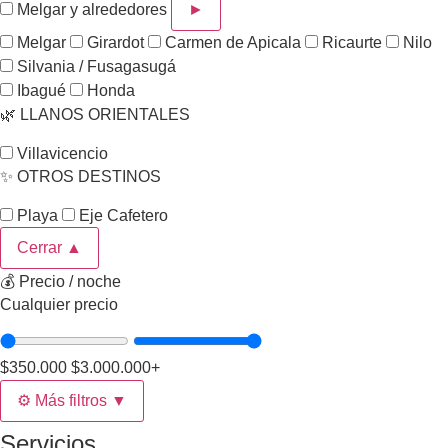
►
Melgar y alrededores
Melgar
Girardot
Carmen de Apicala
Ricaurte
Nilo
Silvania / Fusagasugá
Ibagué
Honda
🌿 LLANOS ORIENTALES
Villavicencio
✨ OTROS DESTINOS
Playa
Eje Cafetero
Cerrar ▲
💰 Precio / noche
Cualquier precio
$350.000
$3.000.000+
⚙️
Más filtros
▼
Servicios