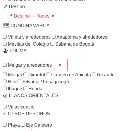
📍 Destino
📍 Destino —
Todos
▼
🗺️ CUNDINAMARCA
Villeta y alrededores
Anapoima y alrededores
Mesitas del Colegio
Sabana de Bogotá
🏖️ TOLIMA
►
Melgar y alrededores
Melgar
Girardot
Carmen de Apicala
Ricaurte
Nilo
Silvania / Fusagasugá
Ibagué
Honda
🌿 LLANOS ORIENTALES
Villavicencio
✨ OTROS DESTINOS
Playa
Eje Cafetero