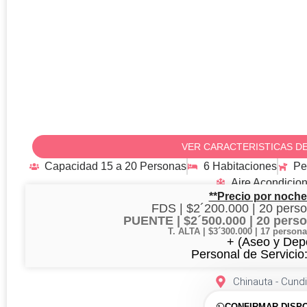
Chinauta – CHI1
VER CARACTERISTICAS DE
Capacidad 15 a 20 Personas
6 Habitaciones
Pe
Aire Acondicio
**Precio por noche
FDS | $2´200.000 | 20 perso
PUENTE | $2´500.000 | 20 pers
T. ALTA | $3´300.000 | 17 perso
+ (Aseo y Depó
Personal de Servicio:
Chinauta - Cun
CONFIRMAR DISPO