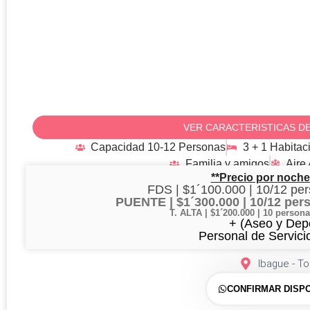
IBAGUE – IB1
VER CARACTERISTICAS DE
Capacidad 10-12 Personas
3 + 1 Habitac
Familia y amigos
Aire
**Precio por noche
FDS | $1´100.000 | 10/12 per
PUENTE | $1´300.000 | 10/12 per
T. ALTA | $1´200.000 | 10 perso
+ (Aseo y Depó
Personal de Servici
Ibague - To
CONFIRMAR DISPO