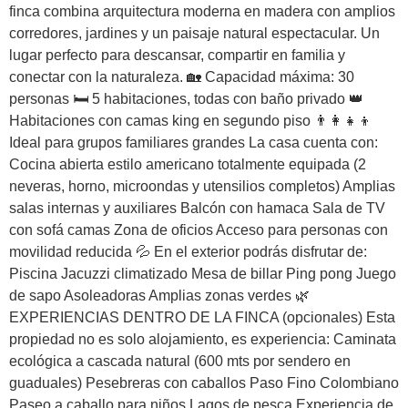
finca combina arquitectura moderna en madera con amplios
corredores, jardines y un paisaje natural espectacular. Un
lugar perfecto para descansar, compartir en familia y
conectar con la naturaleza. 🏡 Capacidad máxima: 30
personas 🛏 5 habitaciones, todas con baño privado 👑
Habitaciones con camas king en segundo piso 👨‍👩‍👧‍👦
Ideal para grupos familiares grandes La casa cuenta con:
Cocina abierta estilo americano totalmente equipada (2
neveras, horno, microondas y utensilios completos) Amplias
salas internas y auxiliares Balcón con hamaca Sala de TV
con sofá camas Zona de oficios Acceso para personas con
movilidad reducida 💦 En el exterior podrás disfrutar de:
Piscina Jacuzzi climatizado Mesa de billar Ping pong Juego
de sapo Asoleadoras Amplias zonas verdes 🌿
EXPERIENCIAS DENTRO DE LA FINCA (opcionales) Esta
propiedad no es solo alojamiento, es experiencia: Caminata
ecológica a cascada natural (600 mts por sendero en
guaduales) Pesebreras con caballos Paso Fino Colombiano
Paseo a caballo para niños Lagos de pesca Experiencia de