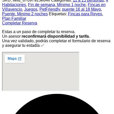
SKU:
field_67097923e64ff
Categorías:
11 a 15 personas
,
4
Habitaciones
,
Fin de semana, Minimo 1 noche
,
Fincas en
Villavencio
,
Juegos
,
PetFriendly
,
puente 16 al 18 Mayo
,
Puente. Minimo 2 noches
Etiquetas:
Fincas para Reyes
,
Plan Familiar
Completar Reserva
Estas a un paso de completar tu reserva.
Un asesor
reconfirmará disponibilidad y tarifa.
Una vez validado, podrás completar el formulario de reserva
y asegurar tu estadía ✅