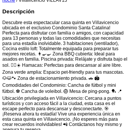
noche
/ Villavicencio VILLAV13
Descripción
Descubre esta espectacular casa quinta en Villavicencio
ubicada en el exclusivo Condominio Santa Catalina!
Perfecta para disfrutar con familia o amigos, con capacidad
para 13 personas y todas las comodidades que necesitas
para una estadía inolvidable. 3 habitaciones (ventilador),
Cocina estilo loft: Totalmente equipada para preparar tus
mejores recetas. 👩‍🍳🍳 Zona BBQ cubierta: Ideal para
asados en familia. Piscina privada: Relájate y disfruta bajo el
sol. 🏊‍♂️☀️ Hamacas: Perfectas para descansar al aire libre.
Zona verde amplia: Espacio pet-friendly para tus mascotas.
🐶😺🐾 Zona de estacionamiento privada. 🚗 🏟️
Comodidades del Condominio: Cancha de fútbol y mini
fútbol. ⚽️ Cancha de voleibol. 🏐 Mesa de ping-pong. 🏓 📍
Ubicación privilegiada en Villavicencio: Cercana a puntos
turísticos y con acceso fácil a la ciudad, esta casa es el
escape perfecto para descansar y desconectarte. 🎯
¡Reserva ahora tu estadía! Vive una experiencia única en
esta casa quinta en Villavicencio. ¡No esperes más para
crear recuerdos inolvidables! 📲 Contáctanos hoy mismo y
asegura tu reserva.