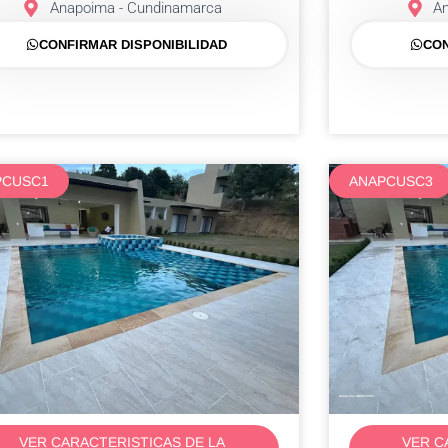
Anapoima - Cundinamarca
A
CONFIRMAR DISPONIBILIDAD
CON
PCUSC1
ANAPCUSC3
Anapoima ANAPCUSC3
VER CARACTERISTICAS DE LA
VER C