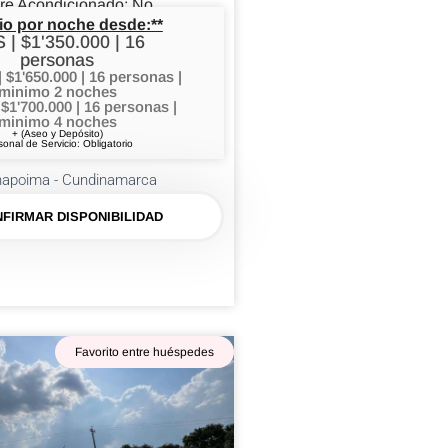
re Acondicionado: No
io por noche desde:**
 | $1'350.000 | 16
personas
$1'650.000 | 16 personas |
minimo 2 noches
 $1'700.000 | 16 personas |
minimo 4 noches
+ (Aseo y Depósito)
sonal de Servicio: Obligatorio
napoima - Cundinamarca
FIRMAR DISPONIBILIDAD
Favorito entre huéspedes