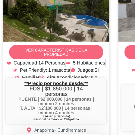
Anapoima ANAN
Anapoima ANAP45
VER CARACTERISTICAS DE LA
PROPIEDAD
Capacidad 14 Personas
5 Habitaciones
Pet Friendly: 1 mascota
Juegos:Si
Familiar
Aire Acondicionado: No
**Precio por noche desde:**
FDS | $1´850.000 | 14
personas
PUENTE | $2´000.000 | 14 personas |
minimo 2 noches
T. ALTA | $2´100.000 | 14 personas |
minimo 4 noches
+ (Aseo y Depósito)
Personal de Servicio: Obligatorio
Anapoima - Cundinamarca