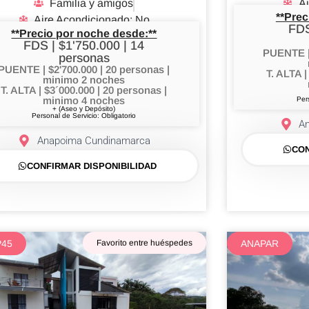
Familia y amigos
Ai
**Prec
Aire Acondicionado: No
FDS
**Precio por noche desde:**
FDS | $1'750.000 | 14
PUENTE | 
personas
PUENTE | $2'700.000 | 20 personas |
T. ALTA |
minimo 2 noches
T. ALTA | $3´000.000 | 20 personas |
minimo 4 noches
Per
+ (Aseo y Depósito)
Personal de Servicio: Obligatorio
A
Anapoima Cundinamarca
CON
CONFIRMAR DISPONIBILIDAD
P45
Favorito entre huéspedes
ANAPAR