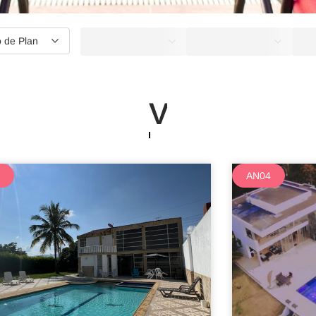
o de Plan
 en familia o en plan d
2
AN04