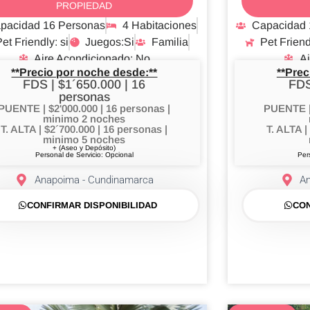
PROPIEDAD
pacidad 16 Personas
4 Habitaciones
Capacidad 
et Friendly: si
Juegos:Si
Familia
Pet Friend
Aire Acondicionado: No
Ai
**Precio por noche desde:**
**Prec
FDS | $1´650.000 | 16
FDS
personas
PUENTE | $2'000.000 | 16 personas |
PUENTE | 
minimo 2 noches
T. ALTA | $2´700.000 | 16 personas |
T. ALTA |
minimo 5 noches
+ (Aseo y Depósito)
Personal de Servicio: Opcional
Per
Anapoima - Cundinamarca
A
CONFIRMAR DISPONIBILIDAD
CON