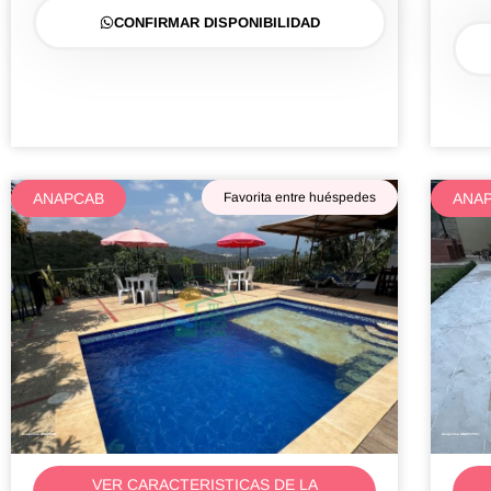
CONFIRMAR DISPONIBILIDAD
ANAPCAB
Favorita entre huéspedes
ANA
Anapoima ANAPCAB
Anapoima ANAPCUSC1
VER CARACTERISTICAS DE LA