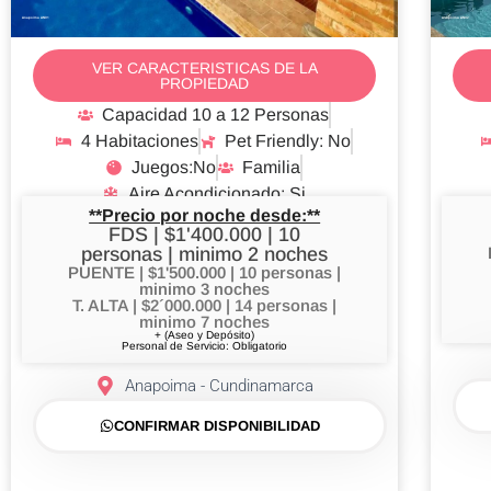
Anapoima AN01
Anapoima AN02
VER CARACTERISTICAS DE LA
PROPIEDAD
Capacidad 10 a 12 Personas
4 Habitaciones
Pet Friendly: No
Juegos:No
Familia
Aire Acondicionado: Si
**Precio por noche desde:**
FDS | $1'400.000 | 10
personas | minimo 2 noches
PUENTE | $1'500.000 | 10 personas |
minimo 3 noches
T. ALTA | $2´000.000 | 14 personas |
minimo 7 noches
+ (Aseo y Depósito)
Personal de Servicio: Obligatorio
Anapoima - Cundinamarca
CONFIRMAR DISPONIBILIDAD