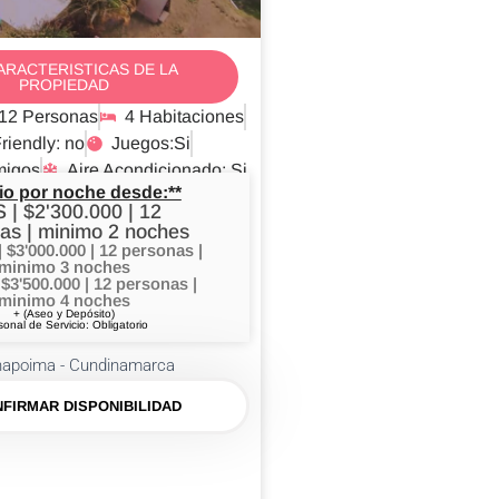
ARACTERISTICAS DE LA
PROPIEDAD
12 Personas
4 Habitaciones
riendly: no
Juegos:Si
migos
Aire Acondicionado: Si
io por noche desde:**
 | $2'300.000 | 12
as | minimo 2 noches
$3'000.000 | 12 personas |
minimo 3 noches
 $3'500.000 | 12 personas |
minimo 4 noches
+ (Aseo y Depósito)
sonal de Servicio: Obligatorio
napoima - Cundinamarca
FIRMAR DISPONIBILIDAD