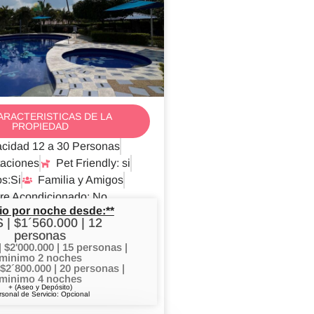
ARACTERISTICAS DE LA
PROPIEDAD
cidad 12 a 30 Personas
taciones
Pet Friendly: si
s:Si
Familia y Amigos
re Acondicionado: No
io por noche desde:**
 | $1´560.000 | 12
personas
$2'000.000 | 15 personas |
minimo 2 noches
 $2´800.000 | 20 personas |
minimo 4 noches
+ (Aseo y Depósito)
rsonal de Servicio: Opcional