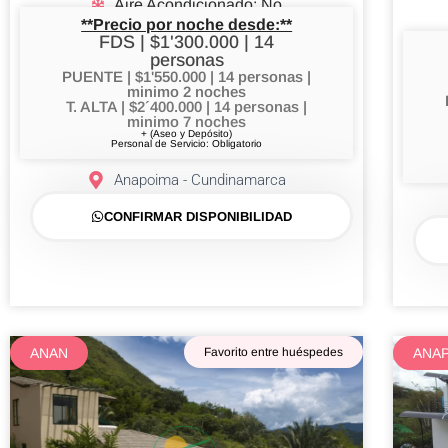
Aire Acondicionado: No
**Precio por noche desde:**
FDS | $1'300.000 | 14
personas
PUENTE | $1'550.000 | 14 personas |
minimo 2 noches
T. ALTA | $2´400.000 | 14 personas |
minimo 7 noches
+ (Aseo y Depósito)
Personal de Servicio: Obligatorio
Anapoima - Cundinamarca
CONFIRMAR DISPONIBILIDAD
ANAN
Favorito entre huéspedes
ANA