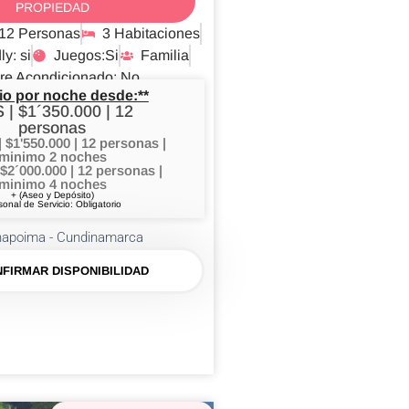
PROPIEDAD
12 Personas
3 Habitaciones
ly: si
Juegos:Si
Familia
re Acondicionado: No
io por noche desde:**
 | $1´350.000 | 12
personas
$1'550.000 | 12 personas |
minimo 2 noches
 $2´000.000 | 12 personas |
minimo 4 noches
+ (Aseo y Depósito)
sonal de Servicio: Obligatorio
napoima - Cundinamarca
FIRMAR DISPONIBILIDAD