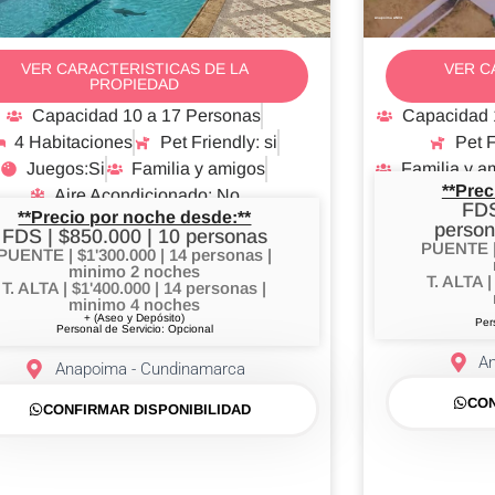
Anapoima AN04
VER CARACTERISTICAS DE LA
VER C
PROPIEDAD
Capacidad 10 a 17 Personas
Capacidad 
4 Habitaciones
Pet Friendly: si
Pet F
Juegos:Si
Familia y amigos
Familia y a
**Prec
Aire Acondicionado: No
FDS
**Precio por noche desde:**
person
FDS | $850.000 | 10 personas
PUENTE | 
PUENTE | $1'300.000 | 14 personas |
minimo 2 noches
T. ALTA |
T. ALTA | $1'400.000 | 14 personas |
minimo 4 noches
+ (Aseo y Depósito)
Per
Personal de Servicio: Opcional
A
Anapoima - Cundinamarca
CON
CONFIRMAR DISPONIBILIDAD