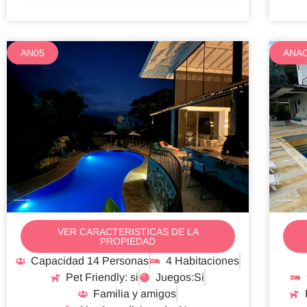
AN05
ANA
Anapoima AN05
Anapoima ANACP1
VER CARACTERISTICAS DE LA
PROPIEDAD
Capacidad 14 Personas
4 Habitaciones
Pet Friendly: si
Juegos:Si
Familia y amigos