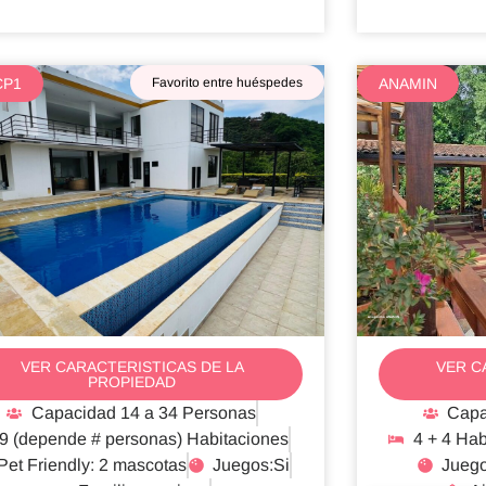
CP1
Favorito entre huéspedes
ANAMIN
Anapoima ANAMIN
VER CARACTERISTICAS DE LA
VER C
PROPIEDAD
Capacidad 14 a 34 Personas
Capa
9 (depende # personas) Habitaciones
4 + 4 Hab
Pet Friendly: 2 mascotas
Juegos:Si
Juego