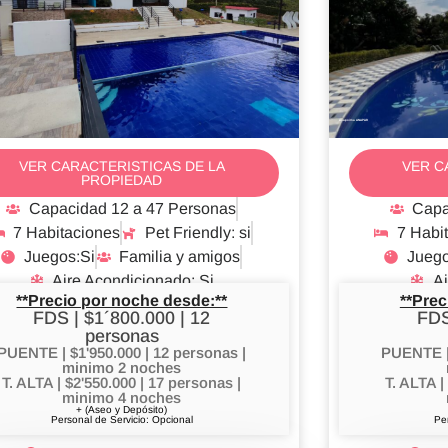
Anapoima ANAPAR
VER CARACTERISTICAS DE LA
VER C
PROPIEDAD
Capacidad 12 a 47 Personas
Capa
7 Habitaciones
Pet Friendly: si
7 Habi
Juegos:Si
Familia y amigos
Juego
Aire Acondicionado: Si
Ai
**Precio por noche desde:**
**Prec
FDS | $1´800.000 | 12
FDS
personas
PUENTE | $1'950.000 | 12 personas |
PUENTE | 
minimo 2 noches
T. ALTA | $2'550.000 | 17 personas |
T. ALTA |
minimo 4 noches
+ (Aseo y Depósito)
Personal de Servicio: Opcional
Pe