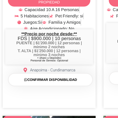
PROPIEDAD
Capacidad 10 A 16 Personas
Ca
5 Habitaciones
Pet Friendly: si
P
Juegos:Si
Familia y Amigos
Aire Acondicionado: No
**Precio por noche desde:**
FDS | $900.000 | 10 personas
PUENTE | $1'200.000 | 12 personas |
minimo 2 noches
T. ALTA | $1'250.000 | 12 personas |
minimo 3 noches
+ (Aseo y Depósito)
Personal de Servicio: Opcional
Anapoima - Cundinamarca
CONFIRMAR DISPONIBILIDAD