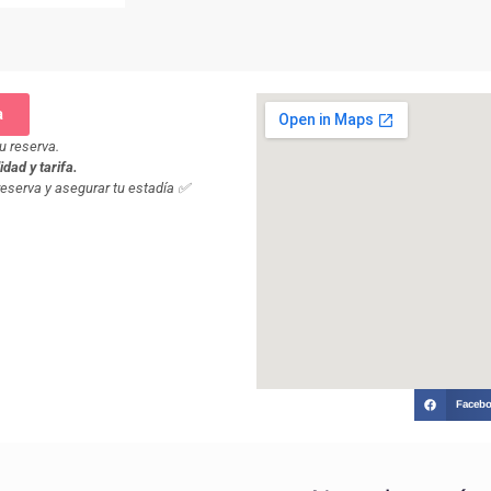
a
u reserva.
dad y tarifa.
reserva y asegurar tu estadía ✅
Faceb