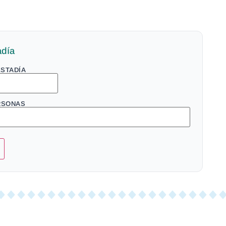
adía
ESTADÍA
RSONAS